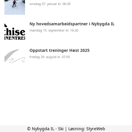
onsdag 07. januar kl. 06:30
Ny hovedsamarbeidspartner i Nybygda IL
mandag 15. september kl. 16:20
Oppstart treninger Høst 2025
fredag 29. august kl. 07:05
© Nybygda IL - Ski | Løsning:
StyreWeb